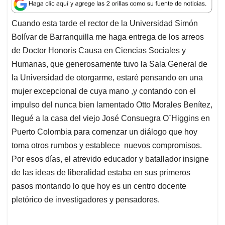
a
c
n
a
r
t
e
k
i
e
Cuando esta tarde el rector de la Universidad Simón
s
b
e
l
a
Bolívar de Barranquilla me haga entrega de los arreos
A
o
d
d
p
o
I
s
de Doctor Honoris Causa en Ciencias Sociales y
p
k
n
Humanas, que generosamente tuvo la Sala General de
la Universidad de otorgarme, estaré pensando en una
mujer excepcional de cuya mano ,y contando con el
impulso del nunca bien lamentado Otto Morales Benítez,
llegué a la casa del viejo José Consuegra O¨Higgins en
Puerto Colombia para comenzar un diálogo que hoy
toma otros rumbos y establece nuevos compromisos.
Por esos días, el atrevido educador y batallador insigne
de las ideas de liberalidad estaba en sus primeros
pasos montando lo que hoy es un centro docente
pletórico de investigadores y pensadores.