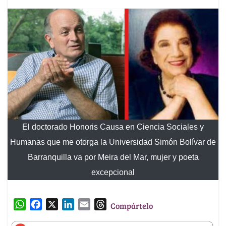
El doctorado Honoris Causa en Ciencia Sociales y
Humanas que me otorga la Universidad Simón Bolívar de
Barranquilla va por Meira del Mar, mujer y poeta
excepcional
W
F
X
L
E
T
Compártelo
h
a
i
m
h