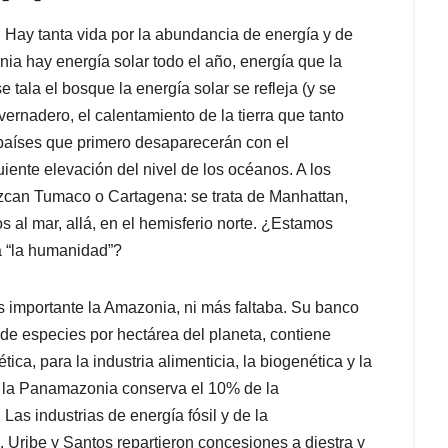
 Hay tanta vida por la abundancia de energía y de
nia hay energía solar todo el año, energía que la
e tala el bosque la energía solar se refleja (y se
vernadero, el calentamiento de la tierra que tanto
países que primero desaparecerán con el
uiente elevación del nivel de los océanos. A los
zcan Tumaco o Cartagena: se trata de Manhattan,
dos al mar, allá, en el hemisferio norte. ¿Estamos
a “la humanidad”?
s importante la Amazonia, ni más faltaba. Su banco
de especies por hectárea del planeta, contiene
ica, para la industria alimenticia, la biogenética y la
 la Panamazonia conserva el 10% de la
as industrias de energía fósil y de la
 Uribe y Santos repartieron concesiones a diestra y