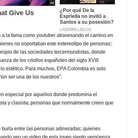
ó a la fama como youtuber atravesando el camino en
uienes no soportaban este estereotipo de personas;
 propio de las sociedades tercermundistas, donde
anza de los criollos españoles del siglo XVIII
e lo estético. Para muchos, EPA Colombia es solo
“sin ser una de los nuestros”.
 en especial por aquellos donde predomina el
hista y clasista; personas que normalmente creen que
 burla entre las personas adineradas; quienes
uando veo un video de esta joven siento vergüenza