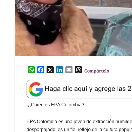
W
F
X
L
E
T
Compártelo
h
a
i
m
h
a
c
n
a
r
t
e
k
i
e
s
b
e
l
a
A
o
d
d
-¿Quién es EPA Colombia?
p
o
I
s
p
k
n
EPA Colombia es una joven de extracción humilde q
desparpajado; es un fiel reflejo de la cultura popu