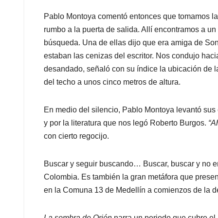
Pablo Montoya comentó entonces que tomamos la n
rumbo a la puerta de salida. Allí encontramos a u
búsqueda. Una de ellas dijo que era amiga de So
estaban las cenizas del escritor. Nos condujo hac
desandado, señaló con su índice la ubicación de 
del techo a unos cinco metros de altura.
En medio del silencio, Pablo Montoya levantó sus o
y por la literatura que nos legó Roberto Burgos.
“A
con cierto regocijo.
Buscar y seguir buscando… Buscar, buscar y no enc
Colombia. Es también la gran metáfora que prese
en la Comuna 13 de Medellín a comienzos de la d
La sombra de Orión
narra un periodo que cubre el