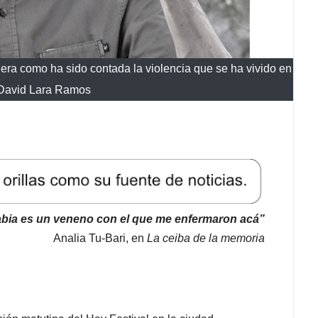
era como ha sido contada la violencia que se ha vivido en
 David Lara Ramos
abia es un veneno con el que me enfermaron acá”
Analia Tu-Bari, en
La ceiba de la memoria