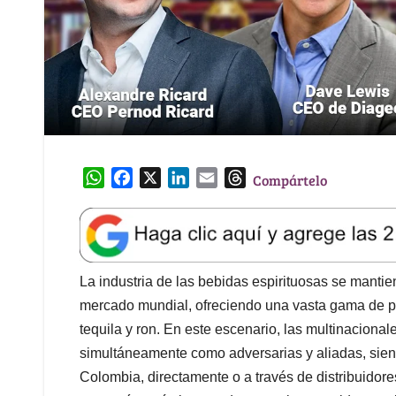
W
F
X
L
E
T
Compártelo
h
a
i
m
h
a
c
n
a
r
t
e
k
i
e
s
b
e
l
a
A
o
d
d
La industria de las bebidas espirituosas se mant
p
o
I
s
mercado mundial, ofreciendo una vasta gama de pr
p
k
n
tequila y ron. En este escenario, las multinacional
simultáneamente como adversarias y aliadas, siend
Colombia, directamente o a través de distribuidore