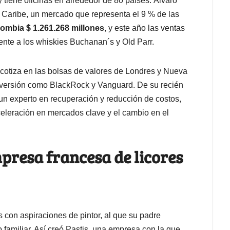
tiene oficinas en alrededor de 80 países. Álvaro
 Caribe, un mercado que representa el 9 % de las
ombia $ 1.261.268 millones
, y este año las ventas
nte a los whiskies Buchanan´s y Old Parr.
 cotiza en las bolsas de valores de Londres y Nueva
inversión como BlackRock y Vanguard. De su recién
n experto en recuperación y reducción de costos,
celeración en mercados clave y el cambio en el
presa francesa de licores
s con aspiraciones de pintor, al que su padre
 familiar. Así creó Pastis, una empresa con la que