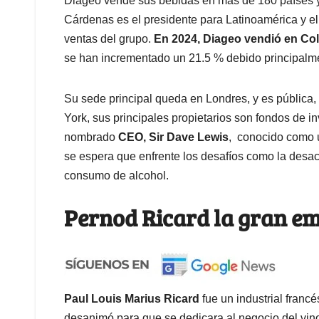
Diageo vende sus bebidas en más de 180 países y 
Cárdenas es el presidente para Latinoamérica y el
ventas del grupo.
En 2024, Diageo vendió en Col
se han incrementado un 21.5 % debido principalme
Su sede principal queda en Londres, y es pública,
York, sus principales propietarios son fondos de 
nombrado
CEO, Sir Dave Lewis
, conocido como u
se espera que enfrente los desafíos como la desa
consumo de alcohol.
Pernod Ricard la gran em
Paul Louis Marius Ricard
fue un industrial francé
desanimó para que se dedicara al negocio del vino