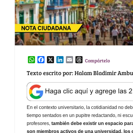
W
F
X
L
E
T
Compártelo
h
a
i
m
h
Texto escrito por: Halam Bladimir Amb
a
c
n
a
r
t
e
k
i
e
s
b
e
l
a
A
o
d
d
p
o
I
s
En el contexto universitario, la cotidianidad no de
p
k
n
tiempo sentados en un pupitre redactando, ni escu
profesores,
también debe existir un espacio par
son miembros activos de una universidad, los 