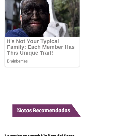
Notas Recomendadas
La mujer que tumbó la lista del Pacto,