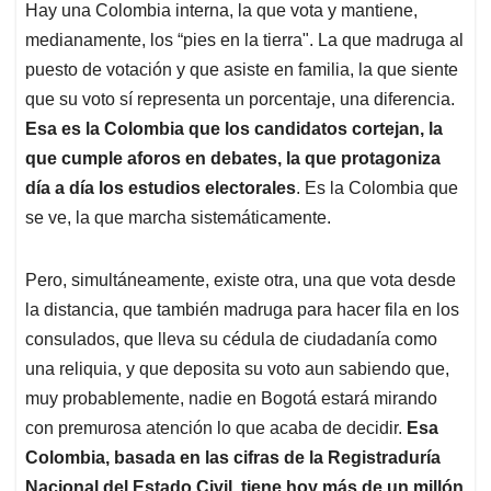
A
o
d
d
Hay una Colombia interna, la que vota y mantiene,
p
o
I
s
medianamente, los “pies en la tierra". La que madruga al
p
k
n
puesto de votación y que asiste en familia, la que siente
que su voto sí representa un porcentaje, una diferencia.
Esa es la Colombia que los candidatos cortejan, la
que cumple aforos en debates, la que protagoniza
día a día los estudios electorales
. Es la Colombia que
se ve, la que marcha sistemáticamente.
Pero, simultáneamente, existe otra, una que vota desde
la distancia, que también madruga para hacer fila en los
consulados, que lleva su cédula de ciudadanía como
una reliquia, y que deposita su voto aun sabiendo que,
muy probablemente, nadie en Bogotá estará mirando
con premurosa atención lo que acaba de decidir.
Esa
Colombia, basada en las cifras de la
Registraduría
Nacional del Estado Civil, tiene hoy más de un millón