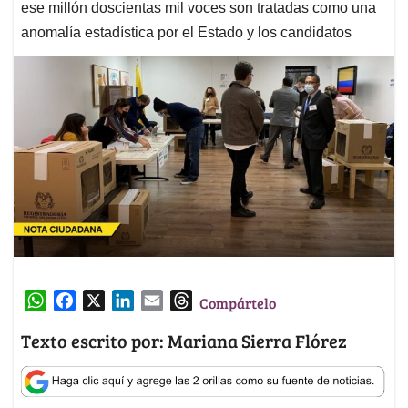
ese millón doscientas mil voces son tratadas como una
anomalía estadística por el Estado y los candidatos
W
F
X
L
E
T
Compártelo
h
a
i
m
h
Texto escrito por: Mariana Sierra Flórez
a
c
n
a
r
t
e
k
i
e
s
b
e
l
a