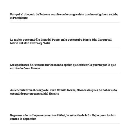
Por qué el abogado de Petro se reunió con la congresista que investigaba a su jefe,
el Presidente
La mujer que tumbó la lista del Pacto, en la que estaba María Fda. Carrascal,
María del Mar Pizarro y “Lalis
Los opositores de Petro no tuvieron más opción que criticar la puerta por la que
entró a la Casa Blanca
Así encontraron el cuerpo del cura Camilo Torres, 60 años después de haber sido
escondido por un general del Ejército
Regresar a la radio para comentar fútbol, la solución de Iván Mejía para luchar
contra la depresión