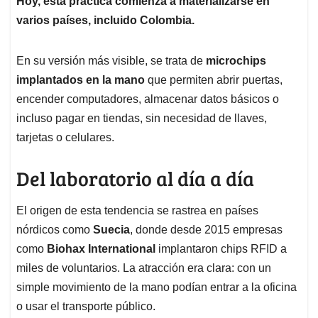
p
o
I
s
Hoy, esta práctica comienza a materializarse en
p
k
n
varios países, incluido Colombia.
En su versión más visible, se trata de
microchips
implantados en la mano
que permiten abrir puertas,
encender computadores, almacenar datos básicos o
incluso pagar en tiendas, sin necesidad de llaves,
tarjetas o celulares.
Del laboratorio al día a día
El origen de esta tendencia se rastrea en países
nórdicos como
Suecia
, donde desde 2015 empresas
como
Biohax International
implantaron chips RFID a
miles de voluntarios. La atracción era clara: con un
simple movimiento de la mano podían entrar a la oficina
o usar el transporte público.