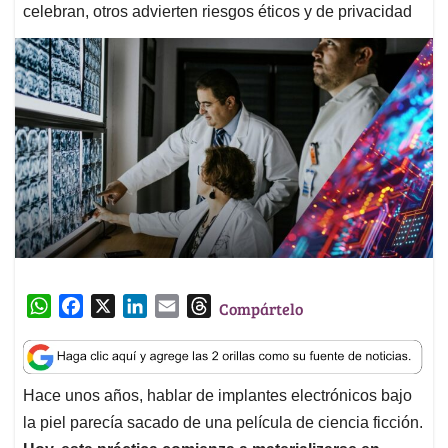
celebran, otros advierten riesgos éticos y de privacidad
W
F
X
L
E
T
Compártelo
h
a
i
m
h
a
c
n
a
r
t
e
k
i
e
Hace unos años, hablar de implantes electrónicos bajo
s
b
e
l
a
la piel parecía sacado de una película de ciencia ficción.
A
o
d
d