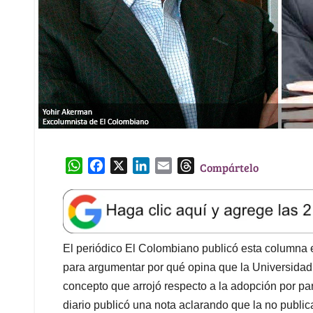
W
F
X
L
E
T
Compártelo
h
a
i
m
h
a
c
n
a
r
t
e
k
i
e
s
b
e
l
a
A
o
d
d
El periódico El Colombiano publicó esta columna en
p
o
I
s
para argumentar por qué opina que la Universida
p
k
n
concepto que arrojó respecto a la adopción por pa
diario publicó una nota aclarando que la no public