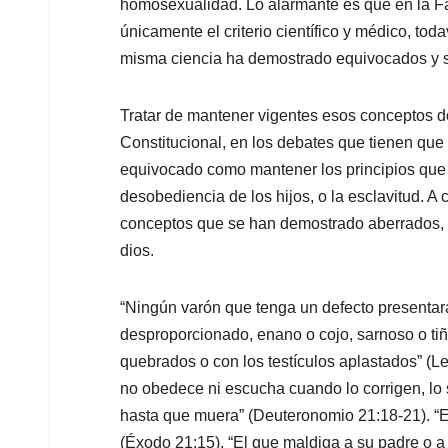
homosexualidad. Lo alarmante es que en la F
únicamente el criterio científico y médico, tod
misma ciencia ha demostrado equivocados y 
Tratar de mantener vigentes esos conceptos do
Constitucional, en los debates que tienen que
equivocado como mantener los principios que co
desobediencia de los hijos, o la esclavitud. A
conceptos que se han demostrado aberrados, qu
dios.
“Ningún varón que tenga un defecto presentará
desproporcionado, enano o cojo, sarnoso o ti
quebrados o con los testículos aplastados” (Lev
no obedece ni escucha cuando lo corrigen, lo 
hasta que muera” (Deuteronomio 21:18-21). “E
(Éxodo 21:15). “El que maldiga a su padre o a 