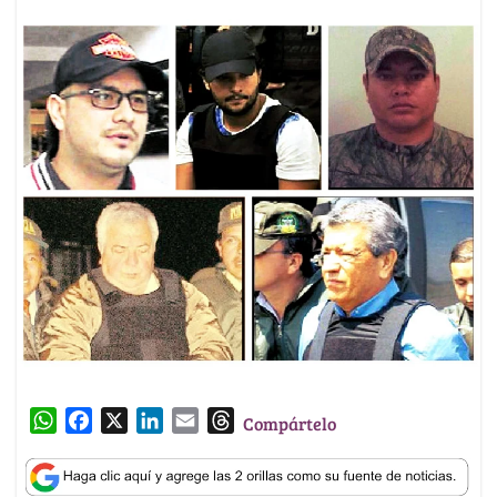
W
F
X
L
E
T
Compártelo
h
a
i
m
h
a
c
n
a
r