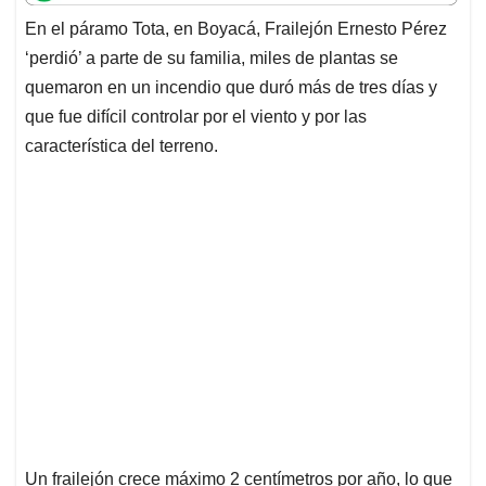
t
e
k
i
e
En el páramo Tota, en Boyacá, Frailejón Ernesto Pérez
s
b
e
l
a
‘perdió’ a parte de su familia, miles de plantas se
A
o
d
d
p
o
I
s
quemaron en un incendio que duró más de tres días y
p
k
n
que fue difícil controlar por el viento y por las
característica del terreno.
Un frailejón crece máximo 2 centímetros por año, lo que