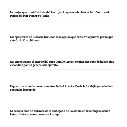
La mujer que tumbó la lista del Pacto, en la que estaba María Fda. Carrascal,
María del Mar Pizarro y “Lalis
Los opositores de Petro no tuvieron más opción que criticar la puerta por la que
entró a la Casa Blanca
Así encontraron el cuerpo del cura Camilo Torres, 60 años después de haber sido
escondido por un general del Ejército
Regresar a la radio para comentar fútbol, la solución de Iván Mejía para luchar
contra la depresión
La casona más de 100 años de la embajada de Colombia en Washington donde
Petro afinó su cara a cara con Trump