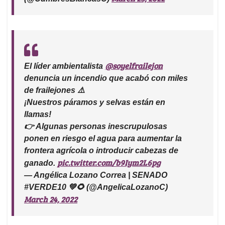
@soyelfrailejon
El líder ambientalista
denuncia un incendio que acabó con miles
de frailejones ⚠️
¡Nuestros páramos y selvas están en
llamas!
👉 Algunas personas inescrupulosas
ponen en riesgo el agua para aumentar la
frontera agrícola o introducir cabezas de
pic.twitter.com/b9Iym2L6pg
ganado.
— Angélica Lozano Correa | SENADO
#VERDE10 💚🌻 (@AngelicaLozanoC)
March 24, 2022