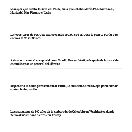
La mujer que tumbó la lista del Pacto, en la que estaba María Fda. Carrascal,
María del Mar Pizarro y “Lalis
Los opositores de Petro no tuvieron más opción que criticar la puerta por la que
entró a la Casa Blanca
Así encontraron el cuerpo del cura Camilo Torres, 60 años después de haber sido
escondido por un general del Ejército
Regresar a la radio para comentar fútbol, la solución de Iván Mejía para luchar
contra la depresión
La casona más de 100 años de la embajada de Colombia en Washington donde
Petro afinó su cara a cara con Trump