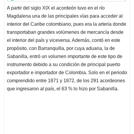
t
e
k
i
e
A partir del siglo XIX el acordeón tuvo en el río
s
b
e
l
a
Magdalena una de las principales vías para acceder al
A
o
d
d
p
o
I
s
interior del Caribe colombiano, pues era la arteria donde
p
k
n
transportaban grandes volúmenes de mercancía desde
el interior del país y viceversa. Además, contó en este
propósito, con Barranquilla, por cuya aduana, la de
Sabanilla, entró un volumen importante de este tipo de
instrumento debido a su condición de principal puerto
exportador e importador de Colombia. Solo en el periodo
comprendido entre 1871 y 1872, de los 291 acordeones
que ingresaron al país, el 63 % lo hizo por Sabanilla.