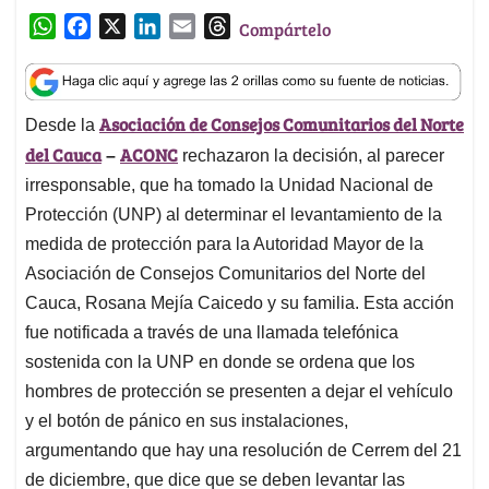
W
F
X
L
E
T
Compártelo
h
a
i
m
h
a
c
n
a
r
t
e
k
i
e
Asociación de Consejos Comunitarios del Norte
Desde la
s
b
e
l
a
del Cauca
ACONC
A
o
d
d
–
rechazaron la decisión, al parecer
p
o
I
s
irresponsable, que ha tomado la Unidad Nacional de
p
k
n
Protección (UNP) al determinar el levantamiento de la
medida de protección para la Autoridad Mayor de la
Asociación de Consejos Comunitarios del Norte del
Cauca, Rosana Mejía Caicedo y su familia. Esta acción
fue notificada a través de una llamada telefónica
sostenida con la UNP en donde se ordena que los
hombres de protección se presenten a dejar el vehículo
y el botón de pánico en sus instalaciones,
argumentando que hay una resolución de Cerrem del 21
de diciembre, que dice que se deben levantar las