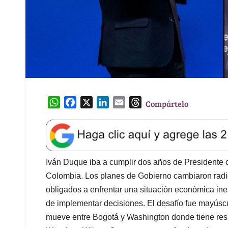
W
F
X
L
E
T
Compártelo
h
a
i
m
h
a
c
n
a
r
t
e
k
i
e
s
b
e
l
a
A
o
d
d
Iván Duque iba a cumplir dos años de Presidente
p
o
I
s
Colombia. Los planes de Gobierno cambiaron radica
p
k
n
obligados a enfrentar una situación económica ine
de implementar decisiones. El desafío fue mayúscul
mueve entre Bogotá y Washington donde tiene res