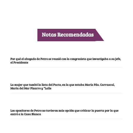
Notas Recomendadas
Por qué el abogado de Petro se reunió con la congresista que investigaba a su jefe,
el Presidente
La mujer que tumbó la lista del Pacto, en la que estaba María Fda. Carrascal,
María del Mar Pizarro y “Lalis
Los opositores de Petro no tuvieron más opción que criticar la puerta por la que
entró a la Casa Blanca