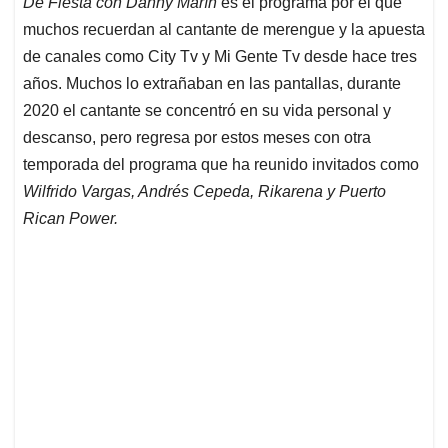
De Fiesta con Danny Marín
es el programa por el que
s
b
e
l
a
muchos recuerdan al cantante de merengue y la apuesta
A
o
d
d
p
o
I
s
de canales como City Tv y Mi Gente Tv desde hace tres
p
k
n
años. Muchos lo extrañaban en las pantallas, durante
2020 el cantante se concentró en su vida personal y
descanso, pero regresa por estos meses con otra
temporada del programa que ha reunido invitados como
Wilfrido Vargas, Andrés Cepeda, Rikarena y Puerto
Rican Power.