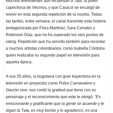
Muchos televidentes aún recuerdan a
Tata
, la joven
s
b
e
l
a
caprichosa de
Vecinos,
y que Caracol se encargó de
A
o
d
d
p
o
I
s
revivir en esta segunda repetición de la novela. Todas
p
k
n
las tardes, entre semana, el canal transmite esta historia
protagonizada por Flora Martínez, Sara Corrales y
Robinson Díaz, que no ha superado los seis puntos de
rating. Repetición que ha servido también para recordar
a muchos artistas colombianos, como Isabella Córdoba
quien realizaba su segundo papel en televisión para
aquella época.
A sus 35 años, la bogotana con gran trayectoria en la
televisión en proyectos como
Polvo Carnavalero
y
Garzón vive
, nos contó la gratitud que tiene con su
personaje y el reconocimiento que este le otorgó.
“Es
emocionante y gratificante que la gente se acuerde y te
digan la Tata, es muy bonito y lo agradezco, es una