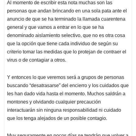
Al momento de escribir esta nota muchas son las
s
b
e
l
a
personas que andan brincando en una sola pata ante el
A
o
d
d
p
o
I
s
anuncio de que se ha terminado la llamada cuarentena
p
k
n
general y que vamos a entrar en lo que se ha
denominado aislamiento selectivo, que no es otra cosa
que la opción que tiene cada individuo de según su
criterio tomar las medidas que lo protejan de contraer el
virus o de contagiar a otros.
Y entonces lo que veremos será a grupos de personas
buscando “desatrasarse” del encierro y los cuidados que
les han dado vida hasta el momento.
Muchos saldrán a
montones y olvidando cualquier precaución
interactuarán sin ninguna responsabilidad ni cuidado
que los tenga alejados de un posible contagio.
Muy seguramente en pocos días se tendrán que volver a