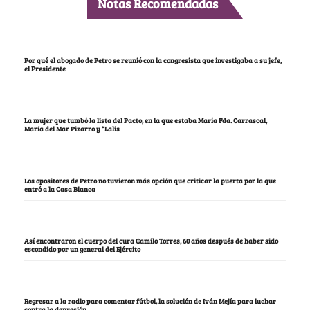
Notas Recomendadas
Por qué el abogado de Petro se reunió con la congresista que investigaba a su jefe,
el Presidente
La mujer que tumbó la lista del Pacto, en la que estaba María Fda. Carrascal,
María del Mar Pizarro y “Lalis
Los opositores de Petro no tuvieron más opción que criticar la puerta por la que
entró a la Casa Blanca
Así encontraron el cuerpo del cura Camilo Torres, 60 años después de haber sido
escondido por un general del Ejército
Regresar a la radio para comentar fútbol, la solución de Iván Mejía para luchar
contra la depresión