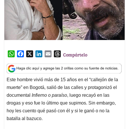
W
F
X
L
E
T
Compártelo
h
a
i
m
h
a
c
n
a
r
t
e
k
i
e
Este hombre vivió más de 15 años en el “callejón de la
s
b
e
l
a
muerte” en Bogotá, salió de las calles y protagonizó el
A
o
d
d
p
o
I
s
documental
Infierno o paraíso
, luego recayó en las
p
k
n
drogas y eso fue lo último que supimos. Sin embargo,
hoy les cuento qué pasó con él y si le ganó o no la
batalla al bazuco.