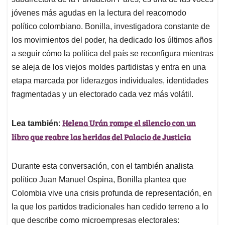
A
o
d
d
p
o
I
s
jóvenes más agudas en la lectura del reacomodo
p
k
n
político colombiano. Bonilla, investigadora constante de
los movimientos del poder, ha dedicado los últimos años
a seguir cómo la política del país se reconfigura mientras
se aleja de los viejos moldes partidistas y entra en una
etapa marcada por liderazgos individuales, identidades
fragmentadas y un electorado cada vez más volátil.
Helena Urán rompe el silencio con un
Lea también
:
libro que reabre las heridas del Palacio de Justicia
Durante esta conversación, con el también analista
político Juan Manuel Ospina, Bonilla plantea que
Colombia vive una crisis profunda de representación, en
la que los partidos tradicionales han cedido terreno a lo
que describe como microempresas electorales: