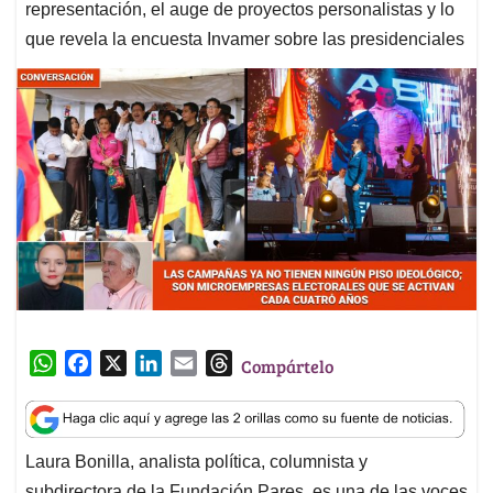
representación, el auge de proyectos personalistas y lo
que revela la encuesta Invamer sobre las presidenciales
W
F
X
L
E
T
Compártelo
h
a
i
m
h
a
c
n
a
r
t
e
k
i
e
Laura Bonilla, analista política, columnista y
s
b
e
l
a
subdirectora de la Fundación Pares, es una de las voces