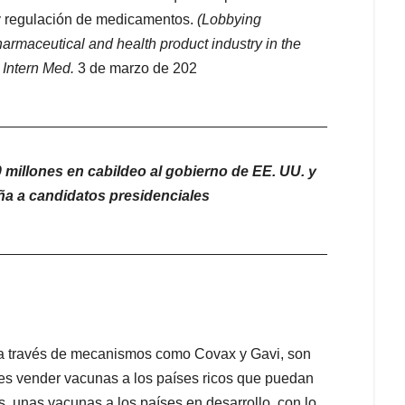
y regulación de medicamentos.
(Lobbying
armaceutical and health product industry in the
Intern Med.
3 de marzo de 202
_________________________________________
 millones en cabildeo al gobierno de EE. UU. y
a a candidatos presidenciales
_________________________________________
as a través de mecanismos como Covax y Gavi, son
 es vender vacunas a los países ricos que puedan
s, unas vacunas a los países en desarrollo, con lo