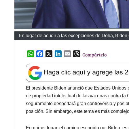
En lugar de acudir a las excepciones de Doha, Biden
W
F
X
L
E
T
Compártelo
h
a
i
m
h
a
c
n
a
r
t
e
k
i
e
s
b
e
l
a
A
o
d
d
El presidente Biden anunció que Estados Unidos p
p
o
I
s
de propiedad intelectual de las vacunas contra la
p
k
n
seguramente despertará gran controversia y posib
posición. Sin embargo, este tema es más complejo
En primer lugar, el camino escogido por Biden es