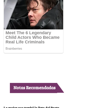
Notas Recomendadas
La mujer que tumbó la lista del Pacto,