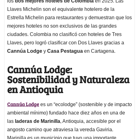
p
o
I
s
los
dos mejores hoteles de Colombia
en 2025. Las
p
k
n
Llaves Michelin son el equivalente hotelero de la
Estrella Michelin para restaurantes y demuestran que los
mejores hoteles no son exclusivos de las grandes
ciudades. Colombia no clasificó con hoteles de Tres
Llaves, pero logró clasificar con Dos Llaves gracias a
Cannúa Lodge
y
Casa Pestagua
en Cartagena.
Cannúa Lodge:
Sostenibilidad y Naturaleza
en Antioquia
Cannúa Lodge
es un “ecolodge” (sostenible y de impacto
ambiental mínimo) fundado hace diez años en una de
las
laderas de Marinilla
, Antioquia, accesible por el
angosto camino que atraviesa la vereda Gaviria.
Marinilla es un municipio que tuvo una importante