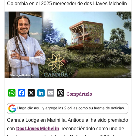
Colombia en el 2025 merecedor de dos Llaves Michelin
W
F
X
L
E
T
Compártelo
h
a
i
m
h
a
c
n
a
r
t
e
k
i
e
Cannúa Lodge en Marinilla, Antioquia, ha sido premiado
s
b
e
l
a
Dos Llaves Michelin
A
o
d
d
con
, reconociéndolo como uno de