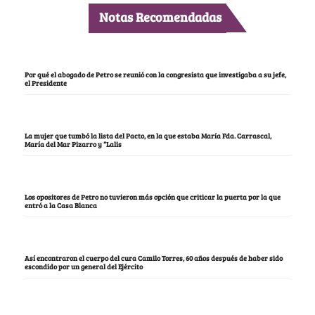
Notas Recomendadas
Por qué el abogado de Petro se reunió con la congresista que investigaba a su jefe,
el Presidente
La mujer que tumbó la lista del Pacto, en la que estaba María Fda. Carrascal,
María del Mar Pizarro y “Lalis
Los opositores de Petro no tuvieron más opción que criticar la puerta por la que
entró a la Casa Blanca
Así encontraron el cuerpo del cura Camilo Torres, 60 años después de haber sido
escondido por un general del Ejército