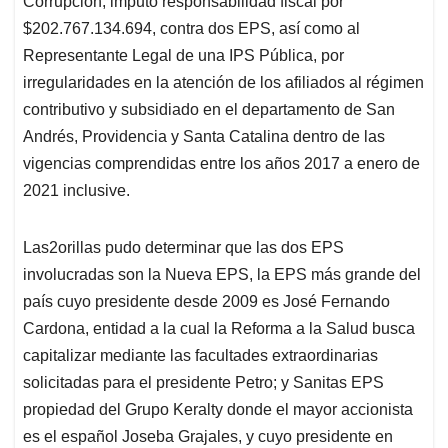
p
o
I
s
Corrupción, imputó responsabilidad fiscal por
p
k
n
$202.767.134.694, contra dos EPS, así como al
Representante Legal de una IPS Pública, por
irregularidades en la atención de los afiliados al régimen
contributivo y subsidiado en el departamento de San
Andrés, Providencia y Santa Catalina dentro de las
vigencias comprendidas entre los años 2017 a enero de
2021 inclusive.
Las2orillas pudo determinar que las dos EPS
involucradas son la Nueva EPS, la EPS más grande del
país cuyo presidente desde 2009 es José Fernando
Cardona, entidad a la cual la Reforma a la Salud busca
capitalizar mediante las facultades extraordinarias
solicitadas para el presidente Petro; y Sanitas EPS
propiedad del Grupo Keralty donde el mayor accionista
es el español Joseba Grajales, y cuyo presidente en