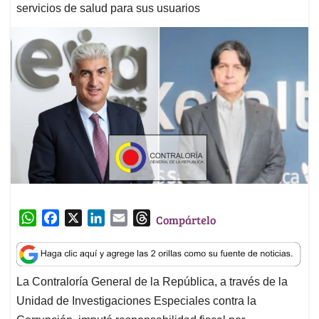
servicios de salud para sus usuarios
W
F
X
L
E
T
Compártelo
h
a
i
m
h
a
c
n
a
r
t
e
k
i
e
La Contraloría General de la República, a través de la
s
b
e
l
a
Unidad de Investigaciones Especiales contra la
A
o
d
d