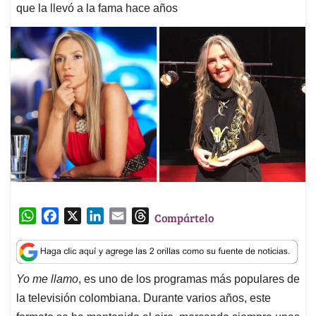
que la llevó a la fama hace años
W
F
X
L
E
T
Compártelo
h
a
i
m
h
a
c
n
a
r
t
e
k
i
e
Yo me llamo
, es uno de los programas más populares de
s
b
e
l
a
la televisión colombiana. Durante varios años, este
A
o
d
d