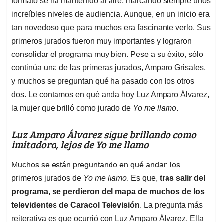
p
o
I
s
formato se ha mantenido al aire, marcando siempre unos
p
k
n
increíbles niveles de audiencia. Aunque, en un inicio era
tan novedoso que para muchos era fascinante verlo. Sus
primeros jurados fueron muy importantes y lograron
consolidar el programa muy bien. Pese a su éxito, sólo
continúa una de las primeras jurados, Amparo Grisales,
y muchos se preguntan qué ha pasado con los otros
dos. Le contamos en qué anda hoy Luz Amparo Álvarez,
la mujer que brilló como jurado de
Yo me llamo
.
Luz Amparo Álvarez sigue brillando como
imitadora, lejos de Yo me llamo
Muchos se están preguntando en qué andan los
primeros jurados de
Yo me llamo
. Es que,
tras salir del
programa, se perdieron del mapa de muchos de los
televidentes de Caracol Televisión
. La pregunta más
reiterativa es que ocurrió con Luz Amparo Álvarez. Ella