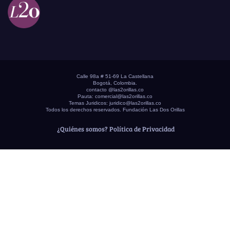
Calle 98a # 51-69 La Castellana
Bogotá, Colombia.
contacto @las2orillas.co
Pauta:
comercial@las2orillas.co
Temas Juridicos:
juridico@las2orillas.co
Todos los derechos reservados. Fundación Las Dos Orillas
¿Quiénes somos?
Política de Privacidad