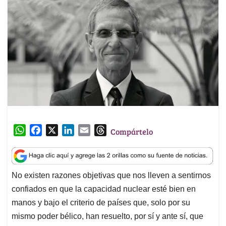
W
F
X
L
E
T
Compártelo
h
a
i
m
h
a
c
n
a
r
t
e
k
i
e
No existen razones objetivas que nos lleven a sentirnos
s
b
e
l
a
confiados en que la capacidad nuclear esté bien en
A
o
d
d
p
o
I
s
manos y bajo el criterio de países que, solo por su
p
k
n
mismo poder bélico, han resuelto, por sí y ante sí, que