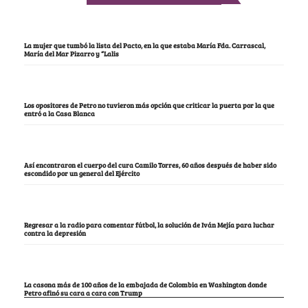
La mujer que tumbó la lista del Pacto, en la que estaba María Fda. Carrascal,
María del Mar Pizarro y “Lalis
Los opositores de Petro no tuvieron más opción que criticar la puerta por la que
entró a la Casa Blanca
Así encontraron el cuerpo del cura Camilo Torres, 60 años después de haber sido
escondido por un general del Ejército
Regresar a la radio para comentar fútbol, la solución de Iván Mejía para luchar
contra la depresión
La casona más de 100 años de la embajada de Colombia en Washington donde
Petro afinó su cara a cara con Trump