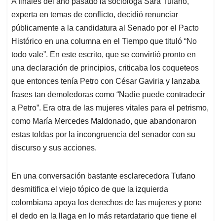
A finales del año pasado la socióloga Sara Tufano,
s
b
e
l
a
experta en temas de conflicto, decidió renunciar
A
o
d
d
p
o
I
s
públicamente a la candidatura al Senado por el Pacto
p
k
n
Histórico en una columna en el Tiempo que tituló “No
todo vale”. En este escrito, que se convirtió pronto en
una declaración de principios, criticaba los coqueteos
que entonces tenía Petro con César Gaviria y lanzaba
frases tan demoledoras como “Nadie puede contradecir
a Petro”. Era otra de las mujeres vitales para el petrismo,
como María Mercedes Maldonado, que abandonaron
estas toldas por la incongruencia del senador con su
discurso y sus acciones.
En una conversación bastante esclarecedora Tufano
desmitifica el viejo tópico de que la izquierda
colombiana apoya los derechos de las mujeres y pone
el dedo en la llaga en lo más retardatario que tiene el