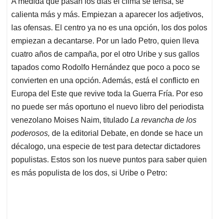
A medida que pasan los días el clima se tensa, se
s
b
e
l
a
calienta más y más. Empiezan a aparecer los adjetivos,
A
o
d
d
p
o
I
s
las ofensas. El centro ya no es una opción, los dos polos
p
k
n
empiezan a decantarse. Por un lado Petro, quien lleva
cuatro años de campaña, por el otro Uribe y sus gallos
tapados como Rodolfo Hernández que poco a poco se
convierten en una opción. Además, está el conflicto en
Europa del Este que revive toda la Guerra Fría. Por eso
no puede ser más oportuno el nuevo libro del periodista
venezolano Moises Naim, titulado
La revancha de los
poderosos,
de la editorial Debate, en donde se hace un
décalogo, una especie de test para detectar dictadores
populistas. Estos son los nueve puntos para saber quien
es más populista de los dos, si Uribe o Petro: