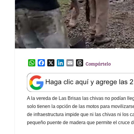
W
F
X
L
E
T
Compártelo
h
a
i
m
h
a
c
n
a
r
t
e
k
i
e
s
b
e
l
a
A
o
d
d
A la vereda de Las Brisas las chivas no podían ll
p
o
I
s
solo tienen la opción de las motos para movilizarse. 
p
k
n
de infraestructura impide que ni las chivas ni los 
pequeño puente de madera que permite el cruce d