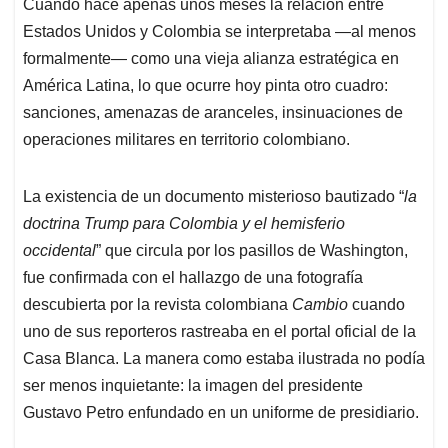
p
o
I
s
Cuando hace apenas unos meses la relación entre
p
k
n
Estados Unidos y Colombia se interpretaba —al menos
formalmente— como una vieja alianza estratégica en
América Latina, lo que ocurre hoy pinta otro cuadro:
sanciones, amenazas de aranceles, insinuaciones de
operaciones militares en territorio colombiano.
La existencia de un documento misterioso bautizado “
la
doctrina Trump para Colombia y el hemisferio
occidental
” que circula por los pasillos de Washington,
fue confirmada con el hallazgo de una fotografía
descubierta por la revista colombiana
Cambio
cuando
uno de sus reporteros rastreaba en el portal oficial de la
Casa Blanca. La manera como estaba ilustrada no podía
ser menos inquietante: la imagen del presidente
Gustavo Petro enfundado en un uniforme de presidiario.