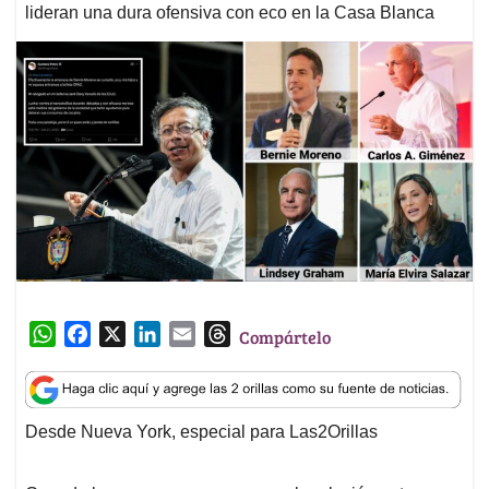
lideran una dura ofensiva con eco en la Casa Blanca
W
F
X
L
E
T
Compártelo
h
a
i
m
h
a
c
n
a
r
t
e
k
i
e
Desde Nueva York, especial para Las2Orillas
s
b
e
l
a
A
o
d
d