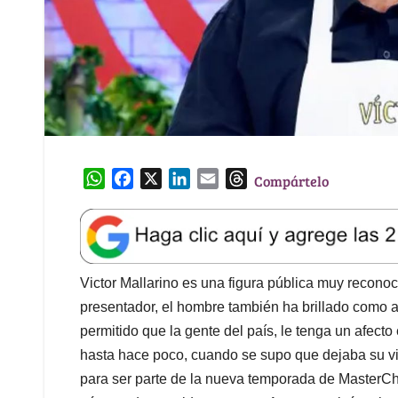
W
F
X
L
E
T
Compártelo
h
a
i
m
h
a
c
n
a
r
t
e
k
i
e
s
b
e
l
a
A
o
d
d
Victor Mallarino es una figura pública muy recon
p
o
I
s
presentador, el hombre también ha brillado como a
p
k
n
permitido que la gente del país, le tenga un afecto
hasta hace poco, cuando se supo que dejaba su v
para ser parte de la nueva temporada de MasterCh