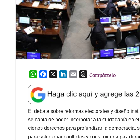
W
F
X
L
E
T
Compártelo
h
a
i
m
h
a
c
n
a
r
t
e
k
i
e
s
b
e
l
a
A
o
d
d
El debate sobre reformas electorales y diseño inst
p
o
I
s
se habla de poder incorporar a la ciudadanía en el 
p
k
n
ciertos derechos para profundizar la democracia,
para solucionar conflictos y construir una paz dur