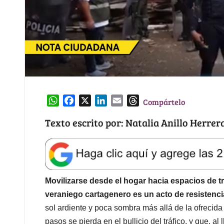
W
F
X
L
E
T
Compártelo
h
a
i
m
h
Texto escrito por: Natalia Anillo Herrer
a
c
n
a
r
t
e
k
i
e
s
b
e
l
a
A
o
d
d
p
o
I
s
Movilizarse desde el hogar hacia espacios de tr
p
k
n
veraniego cartagenero es un acto de resistenci
sol ardiente y poca sombra más allá de la ofrecida
pasos se pierda en el bullicio del tráfico, y que, al