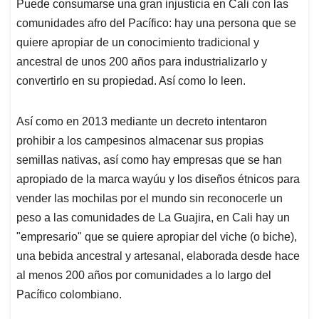
Puede consumarse una gran injusticia en Cali con las
s
b
e
l
a
comunidades afro del Pacífico: hay una persona que se
A
o
d
d
p
o
I
s
quiere apropiar de un conocimiento tradicional y
p
k
n
ancestral de unos 200 años para industrializarlo y
convertirlo en su propiedad. Así como lo leen.
Así como en 2013 mediante un decreto intentaron
prohibir a los campesinos almacenar sus propias
semillas nativas, así como hay empresas que se han
apropiado de la marca wayúu y los diseños étnicos para
vender las mochilas por el mundo sin reconocerle un
peso a las comunidades de La Guajira, en Cali hay un
"empresario" que se quiere apropiar del viche (o biche),
una bebida ancestral y artesanal, elaborada desde hace
al menos 200 años por comunidades a lo largo del
Pacífico colombiano.