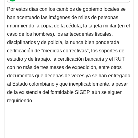
t
e
k
i
e
Por estos días con los cambios de gobierno locales se
s
b
e
l
a
han acentuado las imágenes de miles de personas
A
o
d
d
p
o
I
s
imprimiendo la copia de la cédula, la tarjeta militar (en el
p
k
n
caso de los hombres), los antecedentes fiscales,
disciplinarios y de policía, la nunca bien ponderada
certificación de "medidas correctivas", los soportes de
estudio y de trabajo, la certificación bancaria y el RUT
con no más de tres meses de expedición, entre otros
documentos que decenas de veces ya se han entregado
al Estado colombiano y que inexplicablemente, a pesar
de la existencia del formidable SIGEP, aún se siguen
requiriendo.