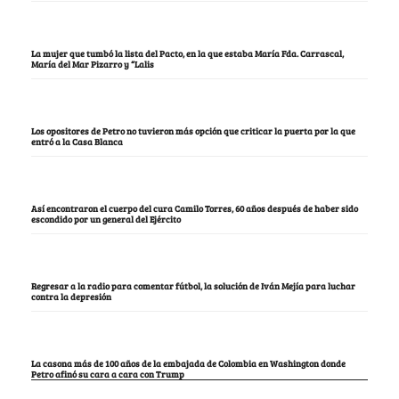
La mujer que tumbó la lista del Pacto, en la que estaba María Fda. Carrascal,
María del Mar Pizarro y “Lalis
Los opositores de Petro no tuvieron más opción que criticar la puerta por la que
entró a la Casa Blanca
Así encontraron el cuerpo del cura Camilo Torres, 60 años después de haber sido
escondido por un general del Ejército
Regresar a la radio para comentar fútbol, la solución de Iván Mejía para luchar
contra la depresión
La casona más de 100 años de la embajada de Colombia en Washington donde
Petro afinó su cara a cara con Trump