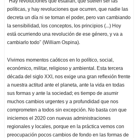
"Hay revoluciones que estallan, que suelen ser las
s
b
e
l
a
políticas, y hay revoluciones que ocurren, que nadie las
A
o
d
d
p
o
I
s
decreta un día ni se toman el poder, pero van cambiando
p
k
n
la sensibilidad, los conceptos, los principios (...) Hoy
está ocurriendo una revolución de ese género, y va a
cambiarlo todo" (
William Ospina).
Vivimos momentos caóticos en lo político, social,
económico, militar, religioso y ambiental. Esta tercera
década del siglo XXI, nos exige una gran reflexión frente
a nuestra actitud ante el planeta, ante la vida en todas
sus formas y ante la sociedad; es tiempo de asumir
muchos cambios urgentes y a profundidad que nos
comprometen a todos sin excepción. No basta con que
iniciemos el 2020 con nuevas administraciones
regionales y locales, porque en la práctica vemos con
preocupación pocos cambios de fondo en las formas de