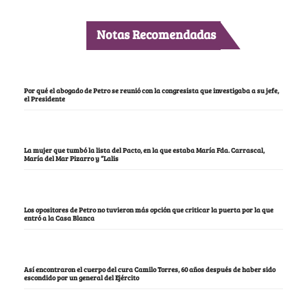
Notas Recomendadas
Por qué el abogado de Petro se reunió con la congresista que investigaba a su jefe,
el Presidente
La mujer que tumbó la lista del Pacto, en la que estaba María Fda. Carrascal,
María del Mar Pizarro y “Lalis
Los opositores de Petro no tuvieron más opción que criticar la puerta por la que
entró a la Casa Blanca
Así encontraron el cuerpo del cura Camilo Torres, 60 años después de haber sido
escondido por un general del Ejército