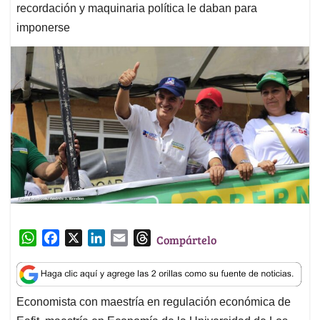
recordación y maquinaria política le daban para
imponerse
W
F
X
L
E
T
Compártelo
h
a
i
m
h
a
c
n
a
r
t
e
k
i
e
Economista con maestría en regulación económica de
s
b
e
l
a