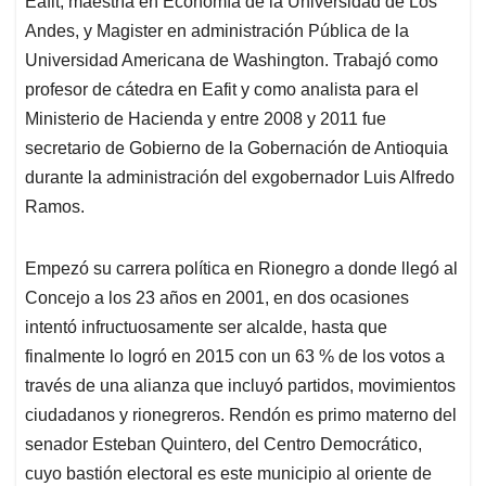
Eafit, maestría en Economía de la Universidad de Los
A
o
d
d
p
o
I
s
Andes, y Magister en administración Pública de la
p
k
n
Universidad Americana de Washington. Trabajó como
profesor de cátedra en Eafit y como analista para el
Ministerio de Hacienda y entre 2008 y 2011 fue
secretario de Gobierno de la Gobernación de Antioquia
durante la administración del exgobernador Luis Alfredo
Ramos.
Empezó su carrera política en Rionegro a donde llegó al
Concejo a los 23 años en 2001, en dos ocasiones
intentó infructuosamente ser alcalde, hasta que
finalmente lo logró en 2015 con un 63 % de los votos a
través de una alianza que incluyó partidos, movimientos
ciudadanos y rionegreros. Rendón es primo materno del
senador Esteban Quintero, del Centro Democrático,
cuyo bastión electoral es este municipio al oriente de