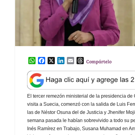
W
F
X
L
E
T
Compártelo
h
a
i
m
h
a
c
n
a
r
t
e
k
i
e
s
b
e
l
a
A
o
d
d
El tercer remezón ministerial de la presidencia d
p
o
I
s
visita a Suecia, comenzó con la salida de Luis Fern
p
k
n
las de Néstor Osuna del de Justicia y Jhenifer Moji
semana pasada le habían sobrevivido a todo su pe
Inés Ramírez en Trabajo, Susana Muhamad en Amb