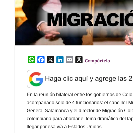
W
F
X
L
E
T
Compártelo
h
a
i
m
h
a
c
n
a
r
t
e
k
i
e
s
b
e
l
a
A
o
d
d
En la reunión bilateral entre los gobiernos de Co
p
o
I
s
acompañado solo de 4 funcionarios: el canciller M
p
k
n
General Salamanca y el director de Migración Colo
colombiana para abordar el tema dramático del tap
llegar por esa vía a Estados Unidos.