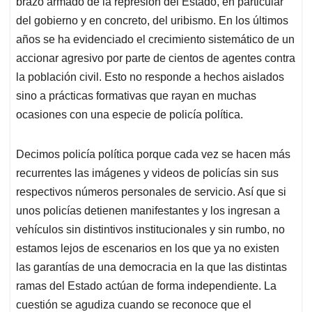
brazo armado de la represión del Estado, en particular
A
o
d
d
p
o
I
s
del gobierno y en concreto, del uribismo. En los últimos
p
k
n
años se ha evidenciado el crecimiento sistemático de un
accionar agresivo por parte de cientos de agentes contra
la población civil. Esto no responde a hechos aislados
sino a prácticas formativas que rayan en muchas
ocasiones con una especie de policía política.
Decimos policía política porque cada vez se hacen más
recurrentes las imágenes y videos de policías sin sus
respectivos números personales de servicio. Así que si
unos policías detienen manifestantes y los ingresan a
vehículos sin distintivos institucionales y sin rumbo, no
estamos lejos de escenarios en los que ya no existen
las garantías de una democracia en la que las distintas
ramas del Estado actúan de forma independiente. La
cuestión se agudiza cuando se reconoce que el