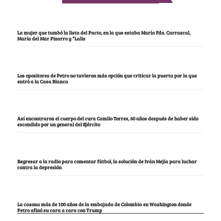
La mujer que tumbó la lista del Pacto, en la que estaba María Fda. Carrascal,
María del Mar Pizarro y “Lalis
Los opositores de Petro no tuvieron más opción que criticar la puerta por la que
entró a la Casa Blanca
Así encontraron el cuerpo del cura Camilo Torres, 60 años después de haber sido
escondido por un general del Ejército
Regresar a la radio para comentar fútbol, la solución de Iván Mejía para luchar
contra la depresión
La casona más de 100 años de la embajada de Colombia en Washington donde
Petro afinó su cara a cara con Trump