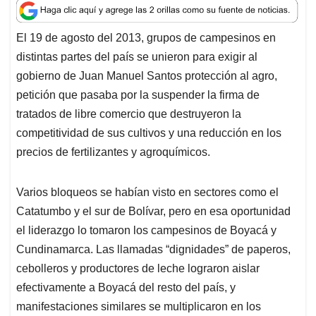
a
c
n
a
r
t
e
k
i
e
El 19 de agosto del 2013, grupos de campesinos en
s
b
e
l
a
distintas partes del país se unieron para exigir al
A
o
d
d
p
o
I
s
gobierno de Juan Manuel Santos protección al agro,
p
k
n
petición que pasaba por la suspender la firma de
tratados de libre comercio que destruyeron la
competitividad de sus cultivos y una reducción en los
precios de fertilizantes y agroquímicos.
Varios bloqueos se habían visto en sectores como el
Catatumbo y el sur de Bolívar, pero en esa oportunidad
el liderazgo lo tomaron los campesinos de Boyacá y
Cundinamarca. Las llamadas “dignidades” de paperos,
cebolleros y productores de leche lograron aislar
efectivamente a Boyacá del resto del país, y
manifestaciones similares se multiplicaron en los