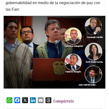
gobernabilidad en medio de la negociación de paz con
las Farc
W
F
X
L
E
T
Compártelo
h
a
i
m
h