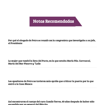
Notas Recomendadas
Por qué el abogado de Petro se reunió con la congresista que investigaba a su jefe,
el Presidente
La mujer que tumbó la lista del Pacto, en la que estaba María Fda. Carrascal,
María del Mar Pizarro y “Lalis
Los opositores de Petro no tuvieron más opción que criticar la puerta por la que
entró a la Casa Blanca
Así encontraron el cuerpo del cura Camilo Torres, 60 años después de haber sido
escondido por un general del Ejército