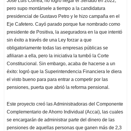
José Luis Correa, no logró llegar el Senado en 2022,
A
o
d
d
p
o
I
s
pero supo montársele a tiempo a la candidatura
p
k
n
presidencial de Gustavo Petro y le hizo campaña en el
Eje Cafetero. Cayó parado porque fue nombrado como
presidente de Positiva, la aseguradora en la que intentó
sin éxito a través de una Ley forzar a que
obligatoriamente todas las empresas públicas se
afiliaran a ella, pero la iniciativa la tumbó la Corte
Constitucional. Sin embargo, acaba de hacerse a un
éxito: logró que la Superintendencia Financiera le diera
el visto bueno para para entrar a competir por las
pensiones, puerta que abrió la reforma pensional.
Este proyecto creó las Administradoras del Componente
Complementario de Ahorro Individual (Accai), las cuales
se encargarán de administrar parte del dinero de las
pensiones de aquellas personas que ganen más de 2,3