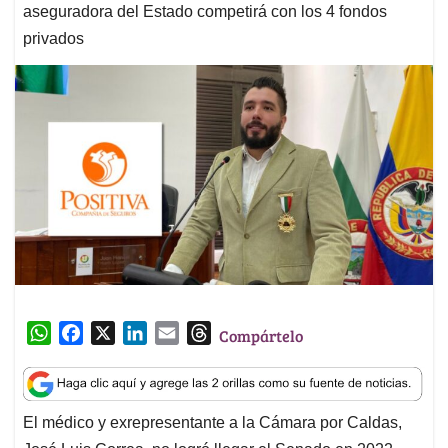
aseguradora del Estado competirá con los 4 fondos
privados
W
F
X
L
E
T
Compártelo
h
a
i
m
h
a
c
n
a
r
t
e
k
i
e
El médico y exrepresentante a la Cámara por Caldas,
s
b
e
l
a