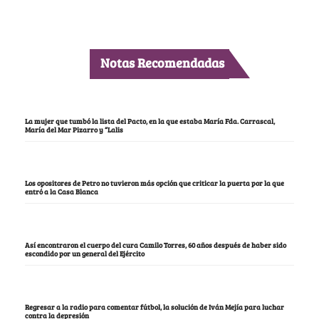
Notas Recomendadas
La mujer que tumbó la lista del Pacto, en la que estaba María Fda. Carrascal,
María del Mar Pizarro y “Lalis
Los opositores de Petro no tuvieron más opción que criticar la puerta por la que
entró a la Casa Blanca
Así encontraron el cuerpo del cura Camilo Torres, 60 años después de haber sido
escondido por un general del Ejército
Regresar a la radio para comentar fútbol, la solución de Iván Mejía para luchar
contra la depresión