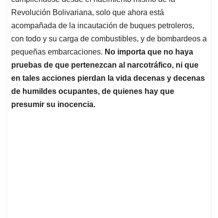
A
o
d
d
p
o
I
s
Revolución Bolivariana, solo que ahora está
p
k
n
acompañada de la incautación de buques petroleros,
con todo y su carga de combustibles, y de bombardeos a
pequeñas embarcaciones.
No importa que no haya
pruebas de que pertenezcan al narcotráfico, ni que
en tales acciones pierdan la vida decenas y decenas
de humildes ocupantes, de quienes hay que
presumir su inocencia.