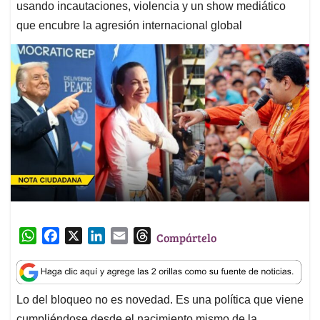
usando incautaciones, violencia y un show mediático
que encubre la agresión internacional global
W
F
X
L
E
T
Compártelo
h
a
i
m
h
a
c
n
a
r
t
e
k
i
e
Lo del bloqueo no es novedad. Es una política que viene
s
b
e
l
a
cumpliéndose desde el nacimiento mismo de la