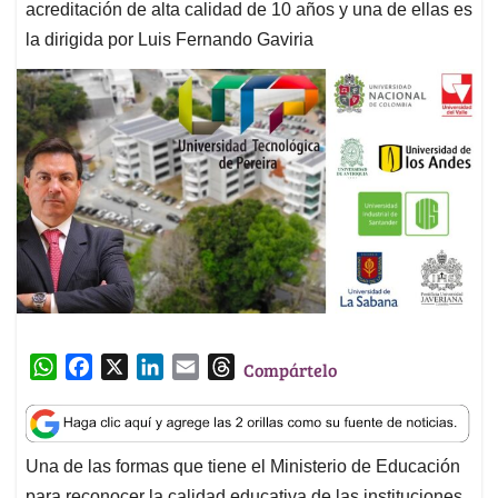
acreditación de alta calidad de 10 años y una de ellas es
la dirigida por Luis Fernando Gaviria
W
F
X
L
E
T
Compártelo
h
a
i
m
h
a
c
n
a
r
t
e
k
i
e
Una de las formas que tiene el Ministerio de Educación
s
b
e
l
a
para reconocer la calidad educativa de las instituciones