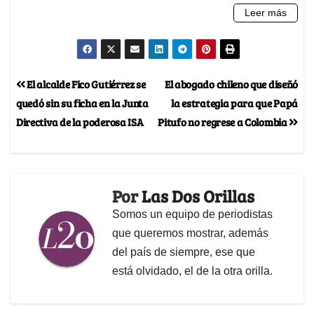
El alcalde Fico Gutiérrez se
El abogado chileno que diseñó
quedó sin su ficha en la Junta
la estrategia para que Papá
Directiva de la poderosa ISA
Pitufo no regrese a Colombia
Por
Las Dos Orillas
Somos un equipo de periodistas
que queremos mostrar, además
del país de siempre, ese que
está olvidado, el de la otra orilla.