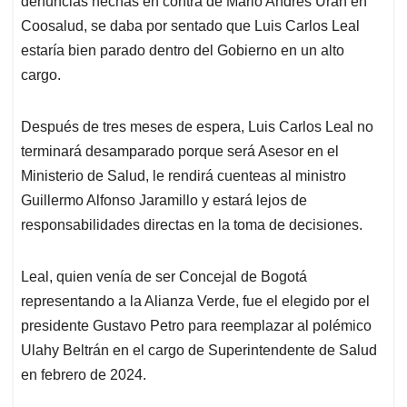
p
o
I
s
denuncias hechas en contra de Mario Andrés Urán en
p
k
n
Coosalud, se daba por sentado que Luis Carlos Leal
estaría bien parado dentro del Gobierno en un alto
cargo.
Después de tres meses de espera, Luis Carlos Leal no
terminará desamparado porque será Asesor en el
Ministerio de Salud, le rendirá cuenteas al ministro
Guillermo Alfonso Jaramillo y estará lejos de
responsabilidades directas en la toma de decisiones.
Leal, quien venía de ser Concejal de Bogotá
representando a la Alianza Verde, fue el elegido por el
presidente Gustavo Petro para reemplazar al polémico
Ulahy Beltrán en el cargo de Superintendente de Salud
en febrero de 2024.