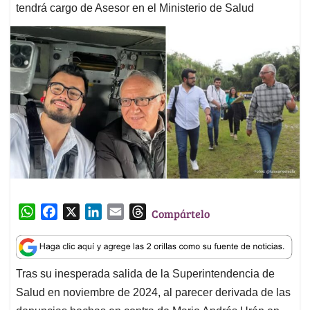
tendrá cargo de Asesor en el Ministerio de Salud
W
F
X
L
E
T
Compártelo
h
a
i
m
h
a
c
n
a
r
t
e
k
i
e
Tras su inesperada salida de la Superintendencia de
s
b
e
l
a
Salud en noviembre de 2024, al parecer derivada de las
A
o
d
d