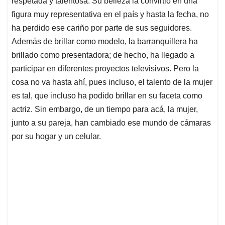
respetada y talentosa. Su belleza la convirtió en una
A
o
d
d
p
o
I
s
figura muy representativa en el país y hasta la fecha, no
p
k
n
ha perdido ese cariño por parte de sus seguidores.
Además de brillar como modelo, la barranquillera ha
brillado como presentadora; de hecho, ha llegado a
participar en diferentes proyectos televisivos. Pero la
cosa no va hasta ahí, pues incluso, el talento de la mujer
es tal, que incluso ha podido brillar en su faceta como
actriz. Sin embargo, de un tiempo para acá, la mujer,
junto a su pareja, han cambiado ese mundo de cámaras
por su hogar y un celular.