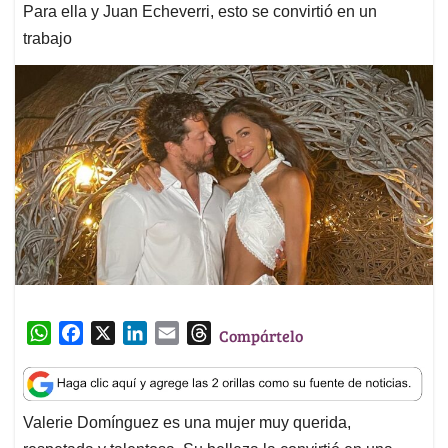
Para ella y Juan Echeverri, esto se convirtió en un
trabajo
W
F
X
L
E
T
Compártelo
h
a
i
m
h
a
c
n
a
r
t
e
k
i
e
Valerie Domínguez es una mujer muy querida,
s
b
e
l
a