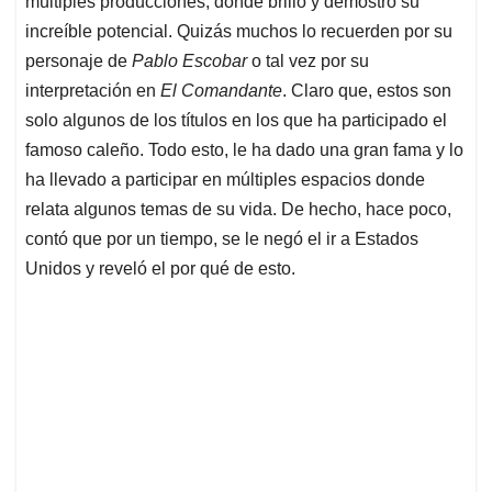
p
o
I
s
múltiples producciones, donde brilló y demostró su
p
k
n
increíble potencial. Quizás muchos lo recuerden por su
personaje de
Pablo Escobar
o tal vez por su
interpretación en
El Comandante
. Claro que, estos son
solo algunos de los títulos en los que ha participado el
famoso caleño. Todo esto, le ha dado una gran fama y lo
ha llevado a participar en múltiples espacios donde
relata algunos temas de su vida. De hecho, hace poco,
contó que por un tiempo, se le negó el ir a Estados
Unidos y reveló el por qué de esto.