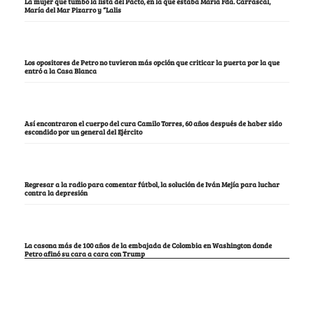
La mujer que tumbó la lista del Pacto, en la que estaba María Fda. Carrascal,
María del Mar Pizarro y “Lalis
Los opositores de Petro no tuvieron más opción que criticar la puerta por la que
entró a la Casa Blanca
Así encontraron el cuerpo del cura Camilo Torres, 60 años después de haber sido
escondido por un general del Ejército
Regresar a la radio para comentar fútbol, la solución de Iván Mejía para luchar
contra la depresión
La casona más de 100 años de la embajada de Colombia en Washington donde
Petro afinó su cara a cara con Trump