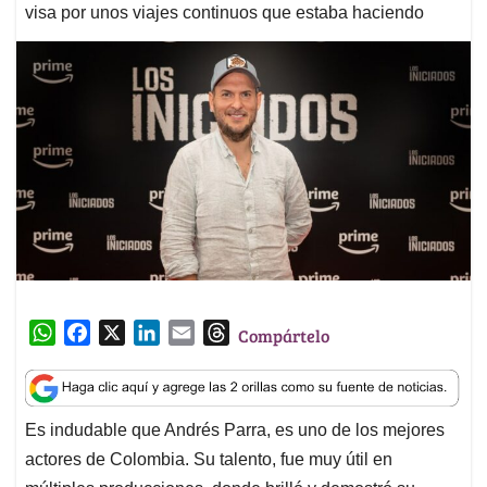
visa por unos viajes continuos que estaba haciendo
W
F
X
L
E
T
Compártelo
h
a
i
m
h
a
c
n
a
r
t
e
k
i
e
Es indudable que Andrés Parra, es uno de los mejores
s
b
e
l
a
actores de Colombia. Su talento, fue muy útil en
A
o
d
d