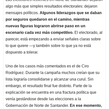
s
b
e
l
a
algo más que simples resultados electorales: dejaron
A
o
d
d
p
o
I
s
mensajes políticos.
Algunos liderazgos que se daban
p
k
n
por seguros quedaron en el camino, mientras
nuevas figuras lograron abrirse paso en un
escenario cada vez más competitivo.
El electorado, al
parecer, está empezando a enviar señales claras sobre
lo que quiere —y también sobre lo que ya no está
dispuesto a tolerar.
Uno de los casos más comentados es el de Ciro
Rodríguez. Durante la campaña muchos creían que su
lista lograría consolidarse y alcanzar una curul. Sin
embargo, el resultado final fue distinto. Parte de la
explicación se encuentra en una fractura política que
venía gestándose desde las elecciones a la
Gobernación de Norte de Santander.
En ese momento,