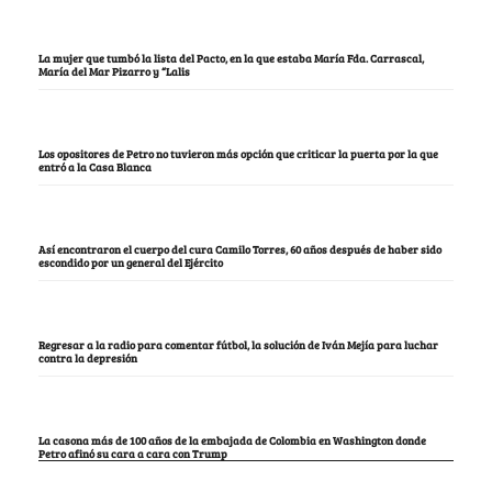
La mujer que tumbó la lista del Pacto, en la que estaba María Fda. Carrascal,
María del Mar Pizarro y “Lalis
Los opositores de Petro no tuvieron más opción que criticar la puerta por la que
entró a la Casa Blanca
Así encontraron el cuerpo del cura Camilo Torres, 60 años después de haber sido
escondido por un general del Ejército
Regresar a la radio para comentar fútbol, la solución de Iván Mejía para luchar
contra la depresión
La casona más de 100 años de la embajada de Colombia en Washington donde
Petro afinó su cara a cara con Trump