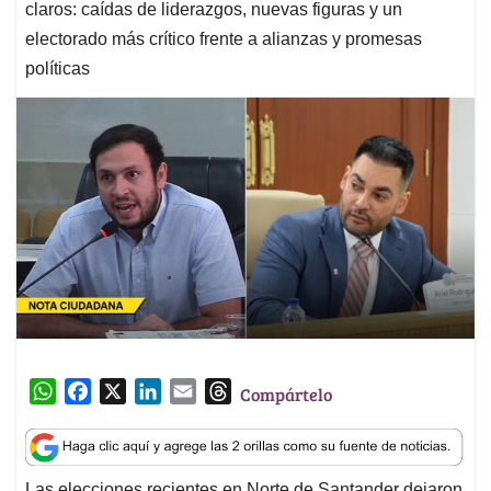
claros: caídas de liderazgos, nuevas figuras y un
electorado más crítico frente a alianzas y promesas
políticas
W
F
X
L
E
T
Compártelo
h
a
i
m
h
a
c
n
a
r
t
e
k
i
e
Las elecciones recientes en Norte de Santander dejaron