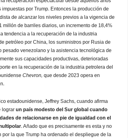
una recuperación espectacular desde aquellos años
es impuestas por Trump. Entonces la producción de
sta de alcanzar los niveles previos a la vigencia de
1 millón de barriles diarios, un incremento de 18,4%
a tendencia a la recuperación de la industria
de petróleo por China, los suministros por Rusia de
eo pesado venezolano y la asistencia tecnológica de
vamente sus capacidades productivas, deterioradas
orte en la recuperación de la industria petrolera del
dounidense
Chevron,
que desde 2023 opera en
n.
tico estadounidense, Jeffrey Sachs, cuando afirma
 lograr
un país modesto del Sur global cuando
dades de relacionarse en pie de igualdad con el
ultipolar
. Añado que es precisamente es esta y no
ón por la que Trump ha ordenado el despliegue de la