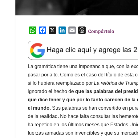
W
F
X
L
E
T
Compártelo
h
a
i
m
h
a
c
n
a
r
t
e
k
i
e
s
b
e
l
a
A
o
d
d
La gramática tiene una importancia que, con la e
p
o
I
s
pasar por alto. Como es el caso del título de est
p
k
n
si lo hubiera reemplazado por
La retórica de Trum
ignorado el hecho de
que las palabras del presi
que dice tener y que por lo tanto carecen de la
el
mundo
. Sus palabras se han convertido en pur
de la realidad. No hace falta consultar las hemer
ha repetido en los últimos meses que Estados Uni
fuerzas armadas son invencibles y que su mercad