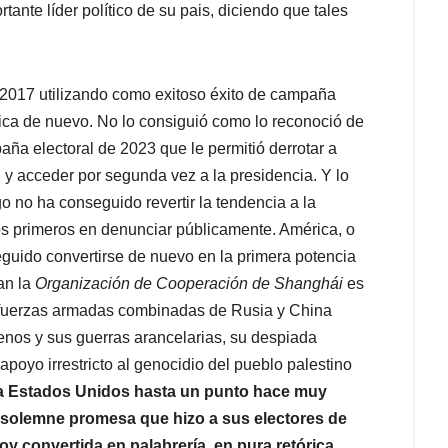
ante líder político de su pais, diciendo que tales
 2017 utilizando como exitoso éxito de campaña
ica de nuevo. No lo consiguió como lo reconoció de
ña electoral de 2023 que le permitió derrotar a
 y acceder por segunda vez a la presidencia. Y lo
o no ha conseguido revertir la tendencia a la
os primeros en denunciar públicamente. América, o
guido convertirse de nuevo en la primera potencia
an la
Organización de Cooperación de Shanghái
es
 fuerzas armadas combinadas de Rusia y China
renos y sus guerras arancelarias, su despiada
poyo irrestricto al genocidio del pueblo palestino
e a Estados Unidos hasta un punto hace muy
 solemne promesa que hizo a sus electores de
oy convertida en palabrería, en pura retórica.