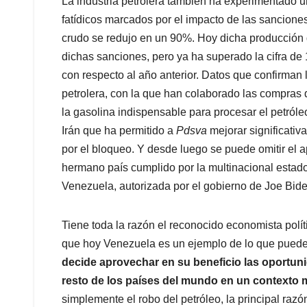
La industria petrolera también ha experimentado 
fatídicos marcados por el impacto de las sancion
crudo se redujo en un 90%. Hoy dicha producción di
dichas sanciones, pero ya ha superado la cifra de 
con respecto al año anterior. Datos que confirman l
petrolera, con la que han colaborado las compras 
la gasolina indispensable para procesar el petról
Irán que ha permitido a
Pdsva
mejorar significati
por el bloqueo. Y desde luego se puede omitir el ap
hermano país cumplido por la multinacional esta
Venezuela, autorizada por el gobierno de Joe Bide
Tiene toda la razón el reconocido economista polí
que hoy Venezuela es un ejemplo de lo que puede
decide aprovechar en su beneficio las oportuni
resto de los países del mundo en un contexto m
simplemente el robo del petróleo, la principal raz