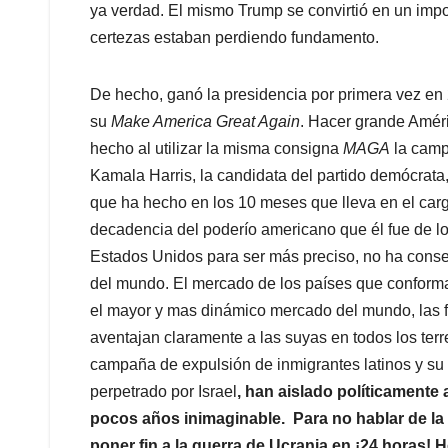
ya verdad. El mismo Trump se convirtió en un import
certezas estaban perdiendo fundamento.
De hecho, ganó la presidencia por primera vez en
su
Make America Great Again
. Hacer grande Amér
hecho al utilizar la misma consigna
MAGA
la campa
Kamala Harris, la candidata del partido demócrata,
que ha hecho en los 10 meses que lleva en el carg
decadencia del poderío americano que él fue de l
Estados Unidos para ser más preciso, no ha conse
del mundo. El mercado de los países que conform
el mayor y mas dinámico mercado del mundo, las
aventajan claramente a las suyas en todos los ter
campaña de expulsión de inmigrantes latinos y su a
perpetrado por Israel
, han aislado políticament
pocos años inimaginable. Para no hablar de la
poner fin a la guerra de Ucrania en ¡24 horas! H