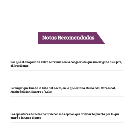
Notas Recomendadas
Por qué el abogado de Petro se reunió con la congresista que investigaba a su jefe,
el Presidente
La mujer que tumbó la lista del Pacto, en la que estaba María Fda. Carrascal,
María del Mar Pizarro y “Lalis
Los opositores de Petro no tuvieron más opción que criticar la puerta por la que
entró a la Casa Blanca