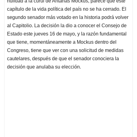
nulidad a la curul de Antanas Mockus, parece que este
A
o
d
d
p
o
I
s
capítulo de la vida política del país no se ha cerrado. El
p
k
n
segundo senador más votado en la historia podrá volver
al Capitolio. La decisión la dio a conocer el Consejo de
Estado este jueves 16 de mayo, y la razón fundamental
que tiene, momentáneamente a Mockus dentro del
Congreso, tiene que ver con una solicitud de medidas
cautelares, después de que el senador conociera la
decisión que anulaba su elección.