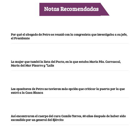
Notas Recomendadas
Por qué el abogado de Petro se reunió con la congresista que investigaba a su jefe,
el Presidente
La mujer que tumbó la lista del Pacto, en la que estaba María Fda. Carrascal,
María del Mar Pizarro y “Lalis
Los opositores de Petro no tuvieron más opción que criticar la puerta por la que
entró a la Casa Blanca
Así encontraron el cuerpo del cura Camilo Torres, 60 años después de haber sido
escondido por un general del Ejército