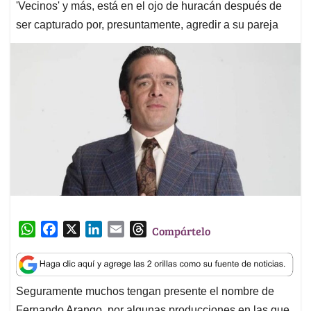
'Vecinos' y más, está en el ojo de huracán después de
ser capturado por, presuntamente, agredir a su pareja
W
F
X
L
E
T
Compártelo
h
a
i
m
h
a
c
n
a
r
t
e
k
i
e
Seguramente muchos tengan presente el nombre de
s
b
e
l
a
Fernando Arango, por algunas producciones en las que