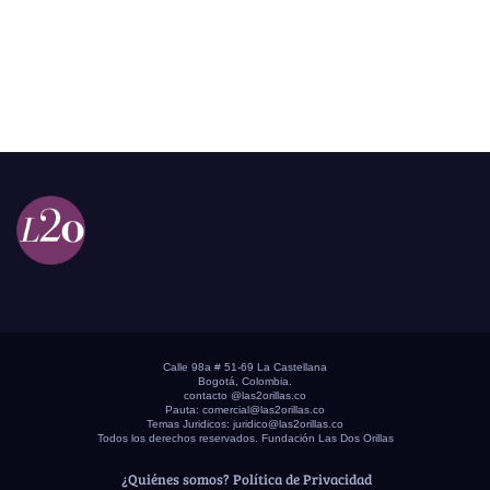
Calle 98a # 51-69 La Castellana
Bogotá, Colombia.
contacto @las2orillas.co
Pauta:
comercial@las2orillas.co
Temas Juridicos:
juridico@las2orillas.co
Todos los derechos reservados. Fundación Las Dos Orillas
¿Quiénes somos?
Política de Privacidad