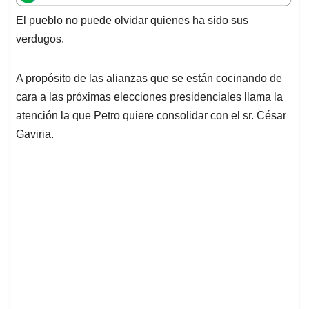
t
e
k
i
e
El pueblo no puede olvidar quienes ha sido sus
s
b
e
l
a
verdugos.
A
o
d
d
p
o
I
s
p
k
n
A propósito de las alianzas que se están cocinando de
cara a las próximas elecciones presidenciales llama la
atención la que Petro quiere consolidar con el sr. César
Gaviria.